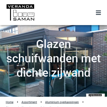
Glazen
schuifwanden met
dichte zijwand
Home
Assortiment
Aluminium overkappingen