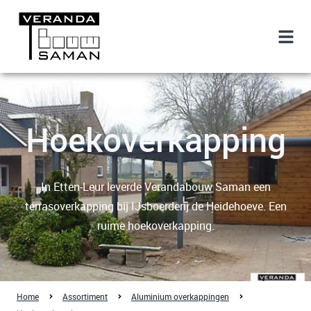
Hoekoverkapping
In Etten-Leur leverde Verandabouw Saman een
terrasoverkapping bij IJsboerderij de Heidehoeve. Een
ruime hoekoverkapping.
Home
Assortiment
Aluminium overkappingen