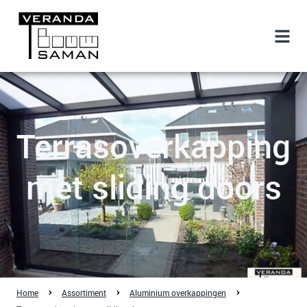
Terrasoverkapping
met sliding doors
Home
Assortiment
Aluminium overkappingen