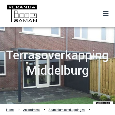
Terrasoverkapping
Middelburg
Home
Assortiment
Aluminium overkappingen